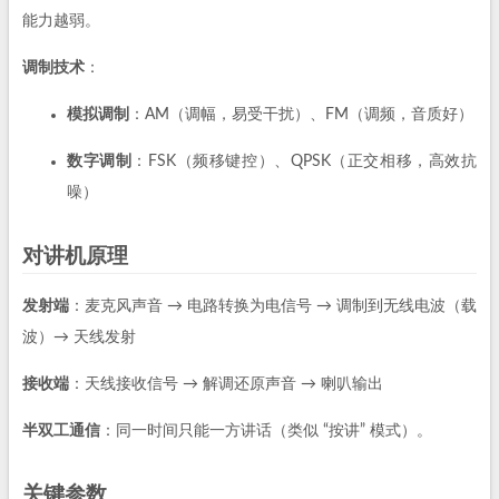
能力越弱。
调制技术
：
模拟调制
：AM（调幅，易受干扰）、FM（调频，音质好）
数字调制
：FSK（频移键控）、QPSK（正交相移，高效抗
噪）
对讲机原理
发射端
：麦克风声音 → 电路转换为电信号 → 调制到无线电波（载
波）→ 天线发射
接收端
：天线接收信号 → 解调还原声音 → 喇叭输出
半双工通信
：同一时间只能一方讲话（类似 “按讲” 模式）。
关键参数