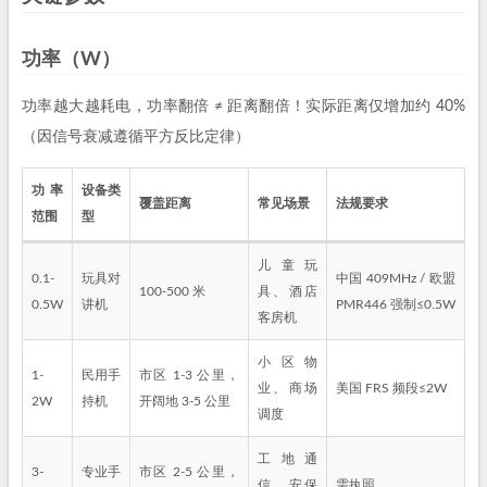
功率（W）
功率越大越耗电，功率翻倍 ≠ 距离翻倍！实际距离仅增加约 40%
（因信号衰减遵循平方反比定律）
功率
设备类
覆盖距离
常见场景
法规要求
范围
型
儿童玩
0.1-
玩具对
中国 409MHz / 欧盟
100-500 米
具、酒店
0.5W
讲机
PMR446 强制≤0.5W
客房机
小区物
1-
民用手
市区 1-3 公里，
业、商场
美国 FRS 频段≤2W
2W
持机
开阔地 3-5 公里
调度
工地通
3-
专业手
市区 2-5 公里，
信、安保
需执照