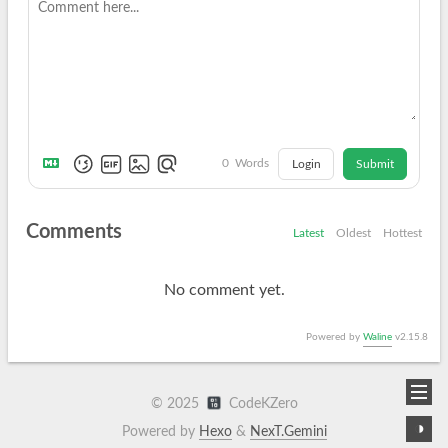
0
Words
Login
Submit
Comments
Latest
Oldest
Hottest
No comment yet.
Powered by
Waline
v2.15.8
©
2025
CodeKZero
◑
Powered by
Hexo
&
NexT.Gemini