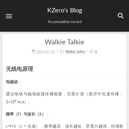
KZero's Blog
Accumulation record
Walkie Talkie
2025-07-14
Walkie Talkie
0
无线电原理
电磁波
：
通过电场与磁场振荡传播能量，无需介质（真空中光速传播：
3×10⁸ m/s）。
频率（f）与波长（λ）
：
c=f×λ（c = 光速），频率越高，波长越短，穿透力越强，但绕射