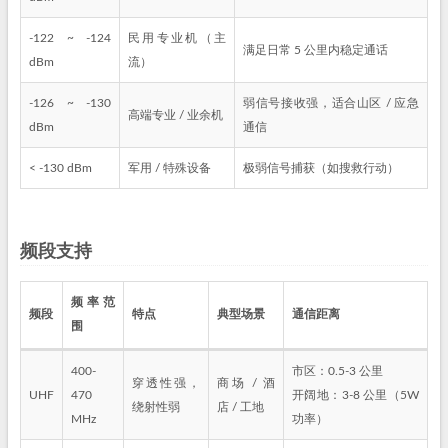
-122 ~ -124
民用专业机（主
满足日常 5 公里内稳定通话
dBm
流）
-126 ~ -130
弱信号接收强，适合山区 / 应急
高端专业 / 业余机
dBm
通信
< -130 dBm
军用 / 特殊设备
极弱信号捕获（如搜救行动）
频段支持
频率范
频段
特点
典型场景
通信距离
围
400-
市区：0.5-3 公里
穿透性强，
商场 / 酒
UHF
470
开阔地：3-8 公里（5W
绕射性弱
店 / 工地
MHz
功率）