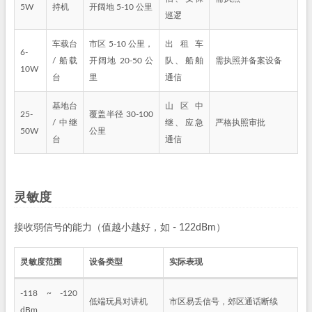
5W
持机
开阔地 5-10 公里
巡逻
车载台
市区 5-10 公里，
出租车
6-
/ 船载
开阔地 20-50 公
队、船舶
需执照并备案设备
10W
台
里
通信
基地台
山区中
25-
覆盖半径 30-100
/ 中继
继、应急
严格执照审批
50W
公里
台
通信
灵敏度
接收弱信号的能力（值越小越好，如 - 122dBm）
灵敏度范围
设备类型
实际表现
-118 ~ -120
低端玩具对讲机
市区易丢信号，郊区通话断续
dBm